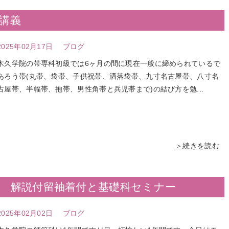
講義
2025年02月17日
ブログ
木久学院の帯専科初級では6ヶ月の間に現在一般に締められているで
あろう帯(丸帯、袋帯、子供祝帯、洒落袋帯、九寸名古屋帯、八寸名
古屋帯、半幅帯、抱帯、男性角帯と兵児帯まで)の結び方を勉...
＞続きを読む
科 解説付留袖着付と基礎科セミナー
2025年02月02日
ブログ