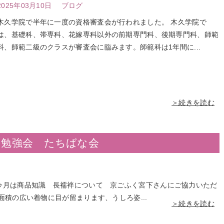
2025年03月10日
ブログ
木久学院で半年に一度の資格審査会が行われました。 木久学院で
は、基礎科、帯専科、花嫁専科以外の前期専門科、後期専門科、師範
科、師範二級のクラスが審査会に臨みます。師範科は1年間に...
＞続きを読む
の勉強会 たちばな会
今月は商品知識 長襦袢について 京ごふく宮下さんにご協力いただ
面積の広い着物に目が留まります、うしろ姿...
＞続きを読む