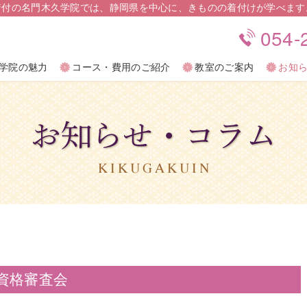
着付の名⾨⽊久学院では、静岡県を中⼼に、きものの着付けが学べます
054-
054-
学院の魅力
学院の魅力
コース・費用のご紹介
コース・費用のご紹介
教室のご案内
教室のご案内
お知
お知
流資格審査会