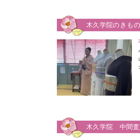
木久学院のきも
木久学院 中間査