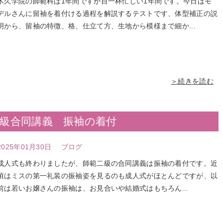
木久学院の師範科は1年間ですが目一杯忙しい1年間です。今日はモ
デルさんに留袖を着付ける過程を解説するテストです、体型補正の説
明から、留袖の特徴、格、仕立て方、生地から模様まで細か...
＞続きを読む
級合同講義 振袖の着付
2025年01月30日
ブログ
成人式も終わりましたが、師範二級の合同講義は振袖の着付です。近
頃はミスの第一礼装の振袖姿を見るのも成人式がほとんどですが、以
前は若いお嬢さんの振袖は、お見合いや結婚式はもちろん...