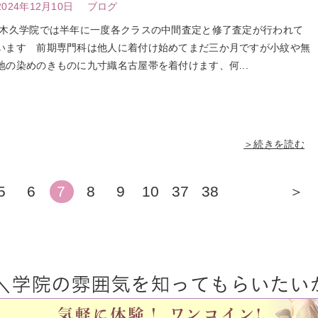
2024年12月10日
ブログ
木久学院では半年に一度各クラスの中間査定と修了査定が行われて
います 前期専門科は他人に着付け始めてまだ三か月ですが小紋や無
地の染めのきものに九寸織名古屋帯を着付けます、何...
＞続きを読む
5
6
7
8
9
10
37
38
＞