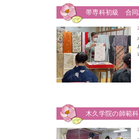
帯専科初級 合同
木久学院の師範