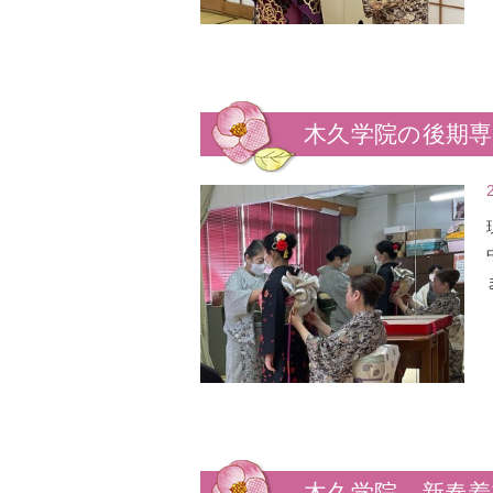
木久学院の後期
木久学院 新春着