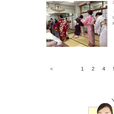
＜
1
2
4