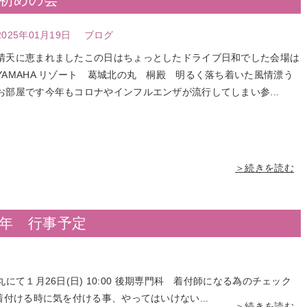
2025年01月19日
ブログ
晴天に恵まれましたこの日はちょっとしたドライブ日和でした会場は
YAMAHA リゾート 葛城北の丸 桐殿 明るく落ち着いた風情漂う
お部屋です今年もコロナやインフルエンザが流行してしまい参...
＞続きを読む
年 行事予定
丸にて１月26日(日) 10:00 後期専門科 着付師になる為のチェック
ける時に気を付ける事、やってはいけない...
＞続きを読む