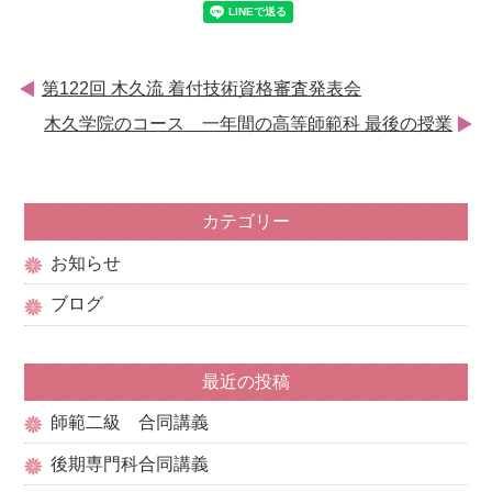
第122回 木久流 着付技術資格審査発表会
木久学院のコース 一年間の高等師範科 最後の授業
カテゴリー
お知らせ
ブログ
最近の投稿
師範二級 合同講義
後期専門科合同講義