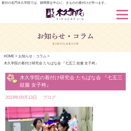
着付の名⾨⽊久学院では、静岡県を中⼼に、きものの着付けが学べます。
HOME
お知らせ・コラム
木久学院の着付け研究会 たちばな会 『七五三 紋服 女子袴』
木久学院の着付け研究会 たちばな会 『七五三
紋服 女子袴』
2019年09月13日
ブログ