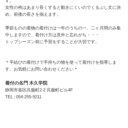
す。
女性の袴はあまり長くすると動きにくいのでくるぶし丈に決
め、前後の長さを揃えます。
季節ものの着物の着付けは一年のうちの一、二ヶ月間のみ集
中しますので、着付け方は意外と忘れがち・・・
トップシーズン前に予習をすることが大切です。
＊手結びの着付けで手持ちの物を使って着付けを指導しま
す。お気軽にお問い合わせください＊
着付の名門 木久学院
静岡市葵区呉服町2-2 呉服町ビル4F
TEL : 054-255-9211