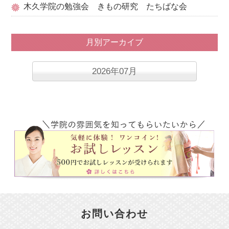
木久学院の勉強会 きもの研究 たちばな会
月別アーカイブ
お問い合わせ