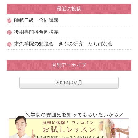
最近の投稿
師範二級 合同講義
後期専門科合同講義
木久学院の勉強会 きもの研究 たちばな会
月別アーカイブ