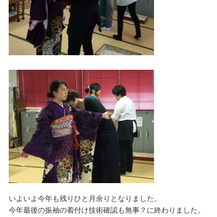
いよいよ今年も残りひと月余りとなりました。
今年最後の振袖の着付け技術確認も無事？に終わりました。